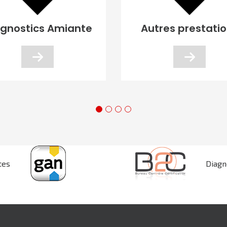
agnostics Amiante
Autres prestati
tes
Diagn