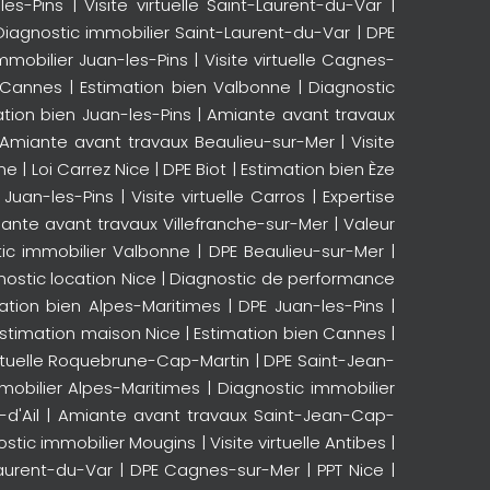
les-Pins
|
Visite virtuelle Saint-Laurent-du-Var
|
Diagnostic immobilier Saint-Laurent-du-Var
|
DPE
mmobilier Juan-les-Pins
|
Visite virtuelle Cagnes-
z Cannes
|
Estimation bien Valbonne
|
Diagnostic
ation bien Juan-les-Pins
|
Amiante avant travaux
Amiante avant travaux Beaulieu-sur-Mer
|
Visite
ne
|
Loi Carrez Nice
|
DPE Biot
|
Estimation bien Èze
e Juan-les-Pins
|
Visite virtuelle Carros
|
Expertise
ante avant travaux Villefranche-sur-Mer
|
Valeur
ic immobilier Valbonne
|
DPE Beaulieu-sur-Mer
|
nostic location Nice
|
Diagnostic de performance
ation bien Alpes-Maritimes
|
DPE Juan-les-Pins
|
Estimation maison Nice
|
Estimation bien Cannes
|
irtuelle Roquebrune-Cap-Martin
|
DPE Saint-Jean-
mobilier Alpes-Maritimes
|
Diagnostic immobilier
-d'Ail
|
Amiante avant travaux Saint-Jean-Cap-
ostic immobilier Mougins
|
Visite virtuelle Antibes
|
aurent-du-Var
|
DPE Cagnes-sur-Mer
|
PPT Nice
|