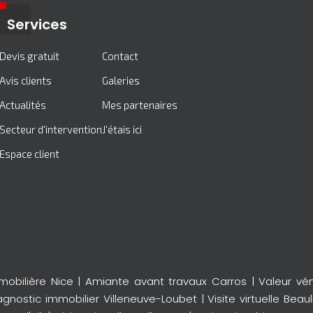
Services
Devis gratuit
Contact
Avis clients
Galeries
Actualités
Mes partenaires
Secteur d'intervention
J'étais ici
Espace client
mobilière Nice
|
Amiante avant travaux Carros
|
Valeur vé
agnostic immobilier Villeneuve-Loubet
|
Visite virtuelle Beau