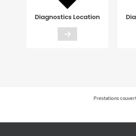
te
Diagnostics Location
Di
Prestations couver