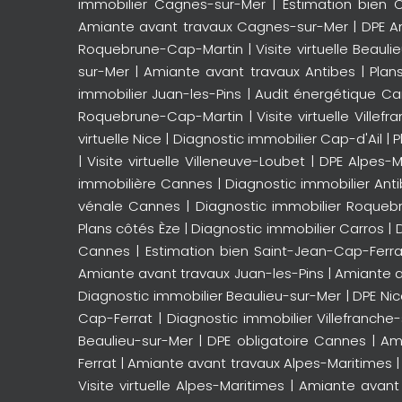
immobilier Cagnes-sur-Mer
|
Estimation bien C
Amiante avant travaux Cagnes-sur-Mer
|
DPE A
Roquebrune-Cap-Martin
|
Visite virtuelle Beaul
sur-Mer
|
Amiante avant travaux Antibes
|
Plan
immobilier Juan-les-Pins
|
Audit énergétique C
Roquebrune-Cap-Martin
|
Visite virtuelle Villef
virtuelle Nice
|
Diagnostic immobilier Cap-d'Ail
|
P
|
Visite virtuelle Villeneuve-Loubet
|
DPE Alpes-M
immobilière Cannes
|
Diagnostic immobilier Ant
vénale Cannes
|
Diagnostic immobilier Roqueb
Plans côtés Èze
|
Diagnostic immobilier Carros
|
Cannes
|
Estimation bien Saint-Jean-Cap-Ferra
Amiante avant travaux Juan-les-Pins
|
Amiante a
Diagnostic immobilier Beaulieu-sur-Mer
|
DPE Ni
Cap-Ferrat
|
Diagnostic immobilier Villefranche
Beaulieu-sur-Mer
|
DPE obligatoire Cannes
|
Am
Ferrat
|
Amiante avant travaux Alpes-Maritimes
Visite virtuelle Alpes-Maritimes
|
Amiante avant 