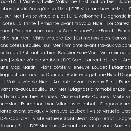
ap-d'Ail
|
Visite virtuelle Valbonne
|
Estimation bien Juan-
ntibes
|
Audit énergétique Nice
|
DPE Villefranche-sur-Mer
|
ieu-sur-Mer
|
Visite virtuelle Biot
|
DPE Valbonne
|
Diagnostic i
s côtés La Trinité
|
Amiante avant travaux Nice
|
Loi Carre
annes
|
Diagnostic immobilier Saint-Jean-Cap-Ferrat
|
Estim
ranche-sur-Mer
|
Visite virtuelle Èze
|
Estimation bien Carros
|
lans côtés Beaulieu-sur-Mer
|
Amiante avant travaux Valbon
aritimes
|
Estimation bien Beaulieu-sur-Mer
|
Visite virtuell
ibes
|
Valeur vénale Antibes
|
DPE Saint-Laurent-du-Var
|
Ami
rune-Cap-Martin
|
Plans côtés Villeneuve-Loubet
|
Diagnost
Diagnostic immobilier Cannes
|
Audit énergétique Nice
|
Diag
t
|
Valeur vénale Nice
|
Amiante avant travaux Biot
|
Estim
vant travaux Beaulieu-sur-Mer
|
Diagnostic immobilier Èze
|
ce
|
Estimation bien Antibes
|
Visite virtuelle Cannes
|
Visite v
-sur-Mer
|
Estimation bien Villeneuve-Loubet
|
Diagnostic im
iante avant travaux Villeneuve-Loubet
|
Visite virtuelle Cap
|
DPE Cap-d'Ail
|
Visite virtuelle Saint-Jean-Cap-Ferrat
|
Diagn
travaux Èze
|
DPE Mougins
|
Amiante avant travaux Saint-L