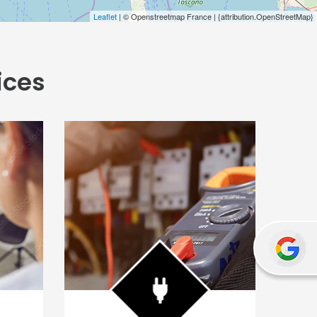
Leaflet
| © Openstreetmap France | {attribution.OpenStreetMap}
ices