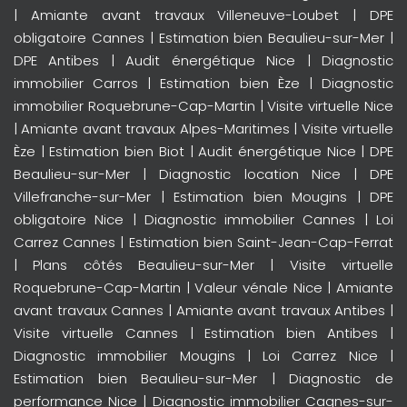
|
Amiante avant travaux Villeneuve-Loubet
|
DPE
obligatoire Cannes
|
Estimation bien Beaulieu-sur-Mer
|
DPE Antibes
|
Audit énergétique Nice
|
Diagnostic
immobilier Carros
|
Estimation bien Èze
|
Diagnostic
immobilier Roquebrune-Cap-Martin
|
Visite virtuelle Nice
|
Amiante avant travaux Alpes-Maritimes
|
Visite virtuelle
Èze
|
Estimation bien Biot
|
Audit énergétique Nice
|
DPE
Beaulieu-sur-Mer
|
Diagnostic location Nice
|
DPE
Villefranche-sur-Mer
|
Estimation bien Mougins
|
DPE
obligatoire Nice
|
Diagnostic immobilier Cannes
|
Loi
Carrez Cannes
|
Estimation bien Saint-Jean-Cap-Ferrat
|
Plans côtés Beaulieu-sur-Mer
|
Visite virtuelle
Roquebrune-Cap-Martin
|
Valeur vénale Nice
|
Amiante
avant travaux Cannes
|
Amiante avant travaux Antibes
|
Visite virtuelle Cannes
|
Estimation bien Antibes
|
Diagnostic immobilier Mougins
|
Loi Carrez Nice
|
Estimation bien Beaulieu-sur-Mer
|
Diagnostic de
performance Nice
|
Diagnostic immobilier Cagnes-sur-