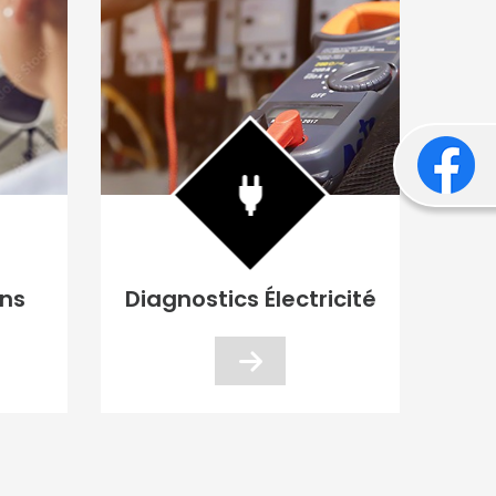
ons
Diagnostics Électricité
D