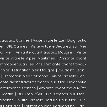
t travaux Cannes
|
Visite virtuelle Èze
|
Diagnostic
Mer
|
DPE Cannes
|
Visite virtuelle Beaulieu-sur-Mer
sur-Mer
|
Amiante avant travaux Mougins
|
Visite
Visite virtuelle Alpes-Maritimes
|
Amiante avant
immobilier Juan-les-Pins
|
Amiante avant travaux
rinité
|
Estimation bien Mougins
|
DPE Saint-Jean-
|
Estimation bien Valbonne
|
Visite virtuelle Biot
|
ante avant travaux Cagnes-sur-Mer
|
Diagnostic
performance Cannes
|
Amiante avant travaux Èze
-Martin
|
DPE Cap-d'Ail
|
DPE Cagnes-sur-Mer
|
albonne
|
Visite virtuelle Beaulieu-sur-Mer
|
DPE
DPE Mougins
|
Estimation bien Roquebrune-Cap-