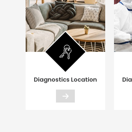
te
Diagnostics Location
Di