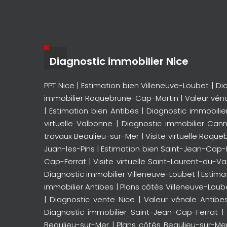
Diagnostic immobilier Nice
PPT Nice
|
Estimation bien Villeneuve-Loubet
|
Di
immobilier Roquebrune-Cap-Martin
|
Valeur vén
|
Estimation bien Antibes
|
Diagnostic immobilie
virtuelle Valbonne
|
Diagnostic immobilier Can
travaux Beaulieu-sur-Mer
|
Visite virtuelle Roqu
Juan-les-Pins
|
Estimation bien Saint-Jean-Cap-
Cap-Ferrat
|
Visite virtuelle Saint-Laurent-du-Va
Diagnostic immobilier Villeneuve-Loubet
|
Estima
immobilier Antibes
|
Plans côtés Villeneuve-Loub
|
Diagnostic vente Nice
|
Valeur vénale Antibe
Diagnostic immobilier Saint-Jean-Cap-Ferrat
Beaulieu-sur-Mer
|
Plans côtés Beaulieu-sur-Me