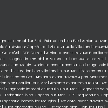
agnostic immobilier Biot
|
Estimation bien Èze
|
Amiante avan
ale Saint-Jean-Cap-Ferrat
|
Visite virtuelle Villefranche-sur-
r Cap-d'Ail
|
DPE Carros
|
Amiante avant travaux Beaulieu-
nes
|
Diagnostic immobilier Valbonne
|
DPE Juan-les-Pins
|
ebrune-Cap-Martin
|
Amiante avant travaux Nice
|
Diagnostic 
Ferrat
|
Estimation bien Villefranche-sur-Mer
|
Plans côtés La T
r
|
Plans côtés Èze
|
Amiante avant travaux Alpes-Maritimes
tion bien Beaulieu-sur-Mer
|
Amiante avant travaux Biot
|
Ami
et
|
Diagnostic immobilier Beaulieu-sur-Mer
|
Diagnostic de 
s
|
Estimation bien Cagnes-sur-Mer
|
DPE Roquebrune-Cap
|
Diagnostic immobilier Mougins
|
Amiante avant travaux V
r
|
Audit énergétique Nice
|
Estimation bien Juan-les-Pins
|