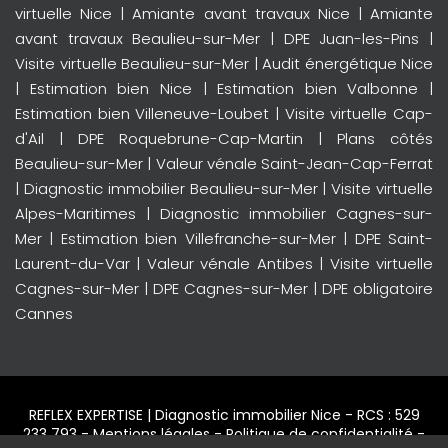
virtuelle Nice
|
Amiante avant travaux Nice
|
Amiante
avant travaux Beaulieu-sur-Mer
|
DPE Juan-les-Pins
|
Visite virtuelle Beaulieu-sur-Mer
|
Audit énergétique Nice
|
Estimation bien Nice
|
Estimation bien Valbonne
|
Estimation bien Villeneuve-Loubet
|
Visite virtuelle Cap-
d'Ail
|
DPE Roquebrune-Cap-Martin
|
Plans côtés
Beaulieu-sur-Mer
|
Valeur vénale Saint-Jean-Cap-Ferrat
|
Diagnostic immobilier Beaulieu-sur-Mer
|
Visite virtuelle
Alpes-Maritimes
|
Diagnostic immobilier Cagnes-sur-
Mer
|
Estimation bien Villefranche-sur-Mer
|
DPE Saint-
Laurent-du-Var
|
Valeur vénale Antibes
|
Visite virtuelle
Cagnes-sur-Mer
|
DPE Cagnes-sur-Mer
|
DPE obligatoire
Cannes
REFLEX EXPERTISE |
Diagnostic immobilier Nice
- RCS : 529
233 793 -
Mentions légales
-
Politique de confidentialité
-