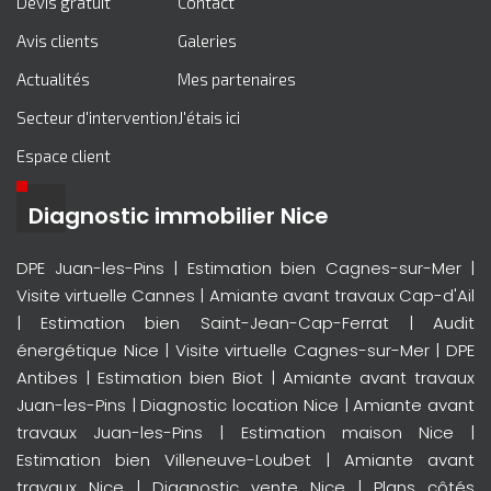
Devis gratuit
Contact
Avis clients
Galeries
Actualités
Mes partenaires
Secteur d'intervention
J'étais ici
Espace client
Diagnostic immobilier Nice
DPE Juan-les-Pins
|
Estimation bien Cagnes-sur-Mer
|
Visite virtuelle Cannes
|
Amiante avant travaux Cap-d'Ail
|
Estimation bien Saint-Jean-Cap-Ferrat
|
Audit
énergétique Nice
|
Visite virtuelle Cagnes-sur-Mer
|
DPE
Antibes
|
Estimation bien Biot
|
Amiante avant travaux
Juan-les-Pins
|
Diagnostic location Nice
|
Amiante avant
travaux Juan-les-Pins
|
Estimation maison Nice
|
Estimation bien Villeneuve-Loubet
|
Amiante avant
travaux Nice
|
Diagnostic vente Nice
|
Plans côtés