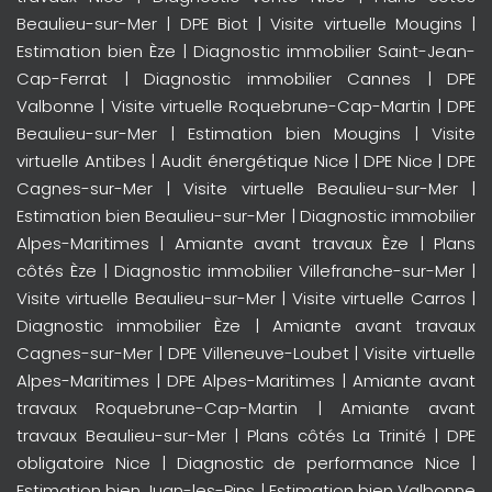
Beaulieu-sur-Mer
|
DPE Biot
|
Visite virtuelle Mougins
|
Estimation bien Èze
|
Diagnostic immobilier Saint-Jean-
Cap-Ferrat
|
Diagnostic immobilier Cannes
|
DPE
Valbonne
|
Visite virtuelle Roquebrune-Cap-Martin
|
DPE
Beaulieu-sur-Mer
|
Estimation bien Mougins
|
Visite
virtuelle Antibes
|
Audit énergétique Nice
|
DPE Nice
|
DPE
Cagnes-sur-Mer
|
Visite virtuelle Beaulieu-sur-Mer
|
Estimation bien Beaulieu-sur-Mer
|
Diagnostic immobilier
Alpes-Maritimes
|
Amiante avant travaux Èze
|
Plans
côtés Èze
|
Diagnostic immobilier Villefranche-sur-Mer
|
Visite virtuelle Beaulieu-sur-Mer
|
Visite virtuelle Carros
|
Diagnostic immobilier Èze
|
Amiante avant travaux
Cagnes-sur-Mer
|
DPE Villeneuve-Loubet
|
Visite virtuelle
Alpes-Maritimes
|
DPE Alpes-Maritimes
|
Amiante avant
travaux Roquebrune-Cap-Martin
|
Amiante avant
travaux Beaulieu-sur-Mer
|
Plans côtés La Trinité
|
DPE
obligatoire Nice
|
Diagnostic de performance Nice
|
Estimation bien Juan-les-Pins
|
Estimation bien Valbonne