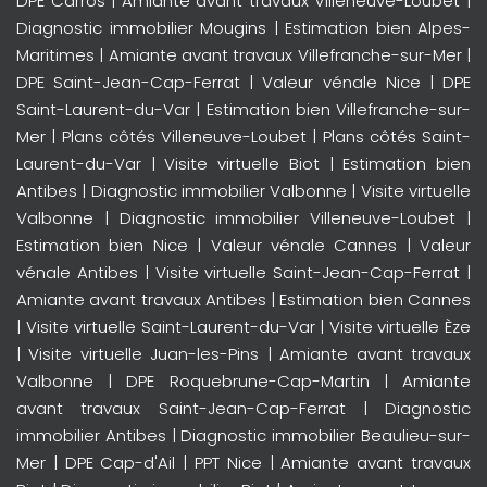
DPE Carros
|
Amiante avant travaux Villeneuve-Loubet
|
Diagnostic immobilier Mougins
|
Estimation bien Alpes-
Maritimes
|
Amiante avant travaux Villefranche-sur-Mer
|
DPE Saint-Jean-Cap-Ferrat
|
Valeur vénale Nice
|
DPE
Saint-Laurent-du-Var
|
Estimation bien Villefranche-sur-
Mer
|
Plans côtés Villeneuve-Loubet
|
Plans côtés Saint-
Laurent-du-Var
|
Visite virtuelle Biot
|
Estimation bien
Antibes
|
Diagnostic immobilier Valbonne
|
Visite virtuelle
Valbonne
|
Diagnostic immobilier Villeneuve-Loubet
|
Estimation bien Nice
|
Valeur vénale Cannes
|
Valeur
vénale Antibes
|
Visite virtuelle Saint-Jean-Cap-Ferrat
|
Amiante avant travaux Antibes
|
Estimation bien Cannes
|
Visite virtuelle Saint-Laurent-du-Var
|
Visite virtuelle Èze
|
Visite virtuelle Juan-les-Pins
|
Amiante avant travaux
Valbonne
|
DPE Roquebrune-Cap-Martin
|
Amiante
avant travaux Saint-Jean-Cap-Ferrat
|
Diagnostic
immobilier Antibes
|
Diagnostic immobilier Beaulieu-sur-
Mer
|
DPE Cap-d'Ail
|
PPT Nice
|
Amiante avant travaux